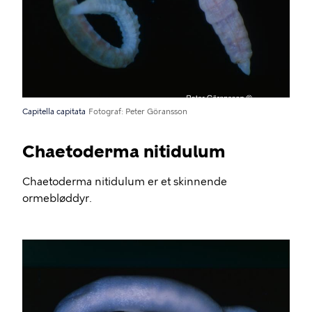
Capitella capitata
Fotograf
Peter Göransson
Chaetoderma nitidulum
Chaetoderma nitidulum er et skinnende
ormebløddyr.