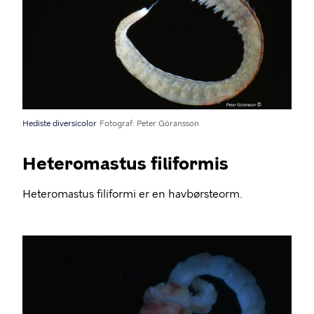
Hediste diversicolor
Fotograf
Peter Göransson
Heteromastus filiformis
Heteromastus filiformi er en havbørsteorm.