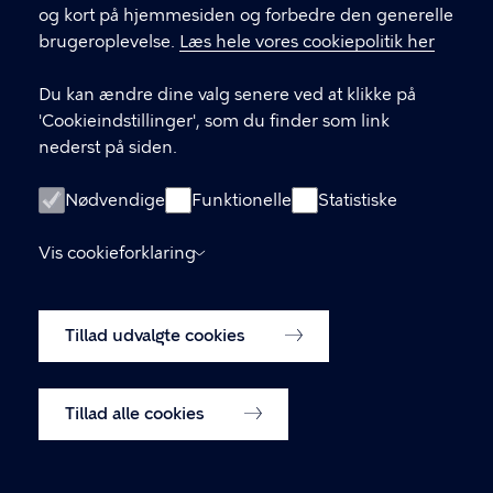
og kort på hjemmesiden og forbedre den generelle
brugeroplevelse.
Læs hele vores cookiepolitik her
Pherusa plumosa
Fotograf
Peter Göransson
Du kan ændre dine valg senere ved at klikke på
'Cookieindstillinger', som du finder som link
Pygospio elegans
nederst på siden.
Pygospio elegans er en havbørsteorm.
Nødvendige
Funktionelle
Statistiske
Vis cookieforklaring
Tillad udvalgte cookies
Tillad alle cookies