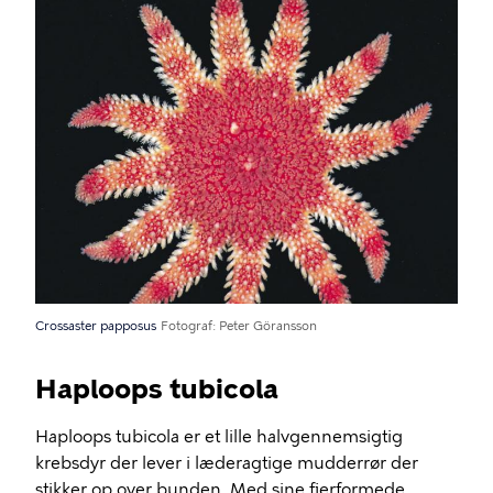
Crossaster papposus
Fotograf
Peter Göransson
Haploops tubicola
Haploops tubicola er et lille halvgennemsigtig
krebsdyr der lever i læderagtige mudderrør der
stikker op over bunden. Med sine fjerformede