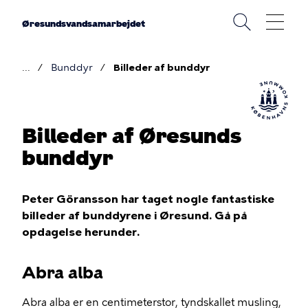
Gå
til
Øresundsvandsamarbejdet
hovedindhold
Bunddyr
Billeder af bunddyr
Brødkrumme
Billeder af Øresunds
bunddyr
Peter Göransson har taget nogle fantastiske
billeder af bunddyrene i Øresund. Gå på
opdagelse herunder.
Abra alba
Abra alba er en centimeterstor, tyndskallet musling,