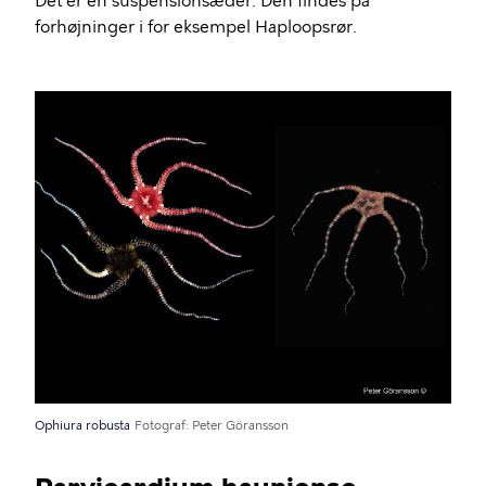
Det er en suspensionsæder. Den findes på
forhøjninger i for eksempel Haploopsrør.
Ophiura robusta
Fotograf
Peter Göransson