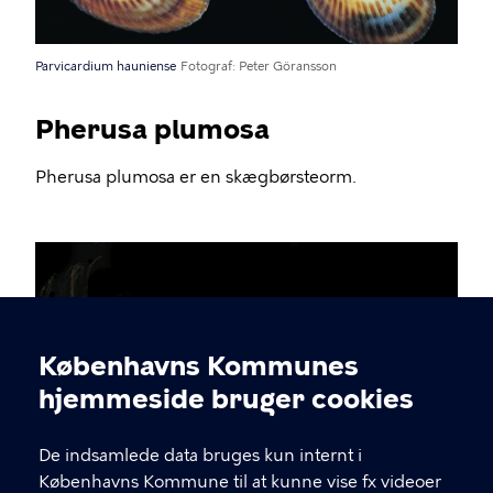
Parvicardium hauniense
Fotograf
Peter Göransson
Pherusa plumosa
Pherusa plumosa er en skægbørsteorm.
Københavns Kommunes
Cookieindstillinger
hjemmeside bruger cookies
De indsamlede data bruges kun internt i
Københavns Kommune til at kunne vise fx videoer